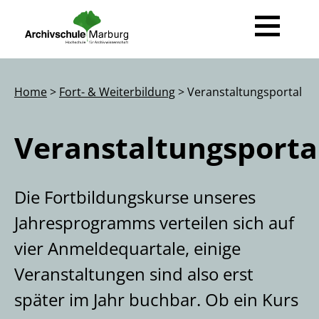
News
Home
>
Fort- & Weiterbildung
> Veranstaltungsportal
Ausbildung
Veranstaltungsporta
Beruf Archivarin / Archivar
Fort- & Weiterbildung
Der Weg zur Archivarin / zum Archivar
Ihre Ansprechpartner
Die Fortbildungskurse unseres
Studienprojekte
Veranstaltungsportal
Jahresprogramms verteilen sich auf
Transferarbeiten
Informationen
vier Anmeldequartale, einige
Veranstaltungen sind also erst
Für Studierende
Lehrende
später im Jahr buchbar. Ob ein Kurs
Gastdozentinnen und Gastdozenten
Hilfe / FAQ