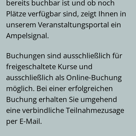
bereits buchbar ist und ob noch
Veranstaltungen
Plätze verfügbar sind, zeigt Ihnen in
Kolloquium
Über Uns
unserem Veranstaltungsportal ein
Ampelsignal.
Forum Archivrecht
Team
Publikationen
Rechtsgrundlagen
Veröffentlichungen
Leichte Sprache
Bibliothek
Forschung
Buchungen sind ausschließlich für
Geschichte
E-Papers
freigeschaltete Kurse und
MidosaXML
Stellenmarkt
Anreise und Parken
Blog (Extern)
ausschließlich als Online-Buchung
möglich. Bei einer erfolgreichen
Jahresberichte der Archivschule
Buchung erhalten Sie umgehend
eine verbindliche Teilnahmezusage
per E-Mail.