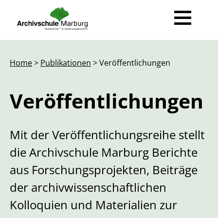
News
Home
>
Publikationen
> Veröffentlichungen
Ausbildung
Veröffentlichungen
Beruf Archivarin / Archivar
Fort- & Weiterbildung
Der Weg zur Archivarin / zum Archivar
Ihre Ansprechpartner
Veranstaltungen
Mit der Veröffentlichungsreihe stellt
Studienprojekte
Veranstaltungsportal
Kolloquium
Über Uns
die Archivschule Marburg Berichte
Transferarbeiten
Informationen
Forum Archivrecht
Team
aus Forschungsprojekten, Beiträge
Publikationen
der archivwissenschaftlichen
Für Studierende
Lehrende
Rechtsgrundlagen
Veröffentlichungen
Kolloquien und Materialien zur
Gastdozentinnen und Gastdozenten
Hilfe / FAQ
Geschichte
E-Papers