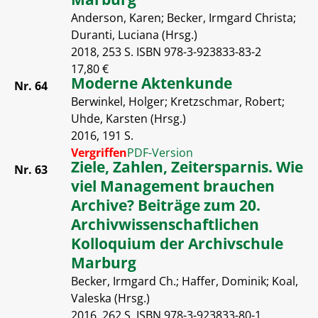
Anderson, Karen; Becker, Irmgard Christa;
Duranti, Luciana (Hrsg.)
2018, 253 S. ISBN 978-3-923833-83-2
17,80 €
Moderne Aktenkunde
Nr. 64
Berwinkel, Holger; Kretzschmar, Robert;
Uhde, Karsten (Hrsg.)
2016, 191 S.
Vergriffen
PDF-Version
Ziele, Zahlen, Zeitersparnis. Wie
Nr. 63
viel Management brauchen
Archive? Beiträge zum 20.
Archivwissenschaftlichen
Kolloquium der Archivschule
Marburg
Becker, Irmgard Ch.; Haffer, Dominik; Koal,
Valeska (Hrsg.)
2016, 262 S. ISBN 978-3-923833-80-1