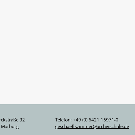
ckstraße 32
Telefon: +49 (0) 6421 16971-0
 Marburg
geschaeftszimmer@archivschule.de