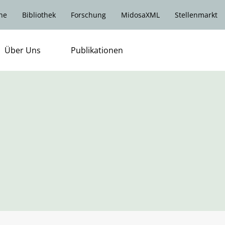
he
Bibliothek
Forschung
MidosaXML
Stellenmarkt
Über Uns
Publikationen