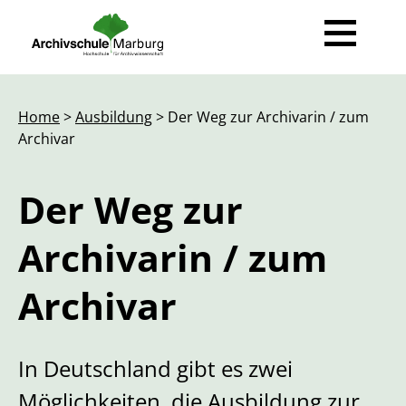
News
Home
>
Ausbildung
> Der Weg zur Archivarin / zum
Archivar
Ausbildung
Beruf Archivarin / Archivar
Der Weg zur
Der Weg zur Archivarin / zum Archivar
Archivarin / zum
Studienprojekte
Archivar
Transferarbeiten
Für Studierende
In Deutschland gibt es zwei
Gastdozentinnen und Gastdozenten
Möglichkeiten, die Ausbildung zur