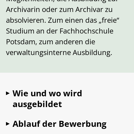
Fort- & Weiterbildung
Archivarin oder zum Archivar zu
absolvieren. Zum einen das „freie“
Ihre Ansprechpartner
Veranstaltungen
Studium an der Fachhochschule
Veranstaltungsportal
Kolloquium
Über Uns
Potsdam, zum anderen die
Informationen
Forum Archivrecht
Team
Publikationen
verwaltungsinterne Ausbildung.
Lehrende
Rechtsgrundlagen
Veröffentlichungen
Leichte Sprache
Bibliothek
Forschung
Hilfe / FAQ
Geschichte
E-Papers
MidosaXML
Stellenmarkt
Anreise und Parken
Blog (Extern)
Wie und wo wird
▶
Jahresberichte der Archivschule
ausgebildet
Ablauf der Bewerbung
▶