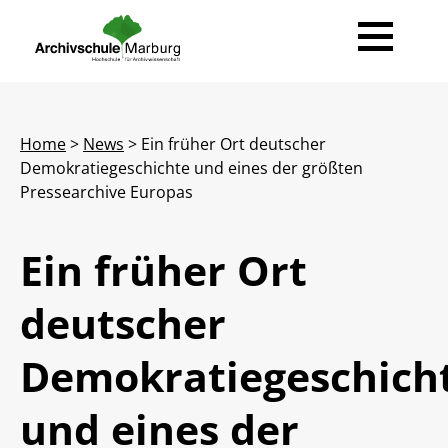
News
Home
>
News
> Ein früher Ort deutscher
Ausbildung
Demokratiegeschichte und eines der größten
Pressearchive Europas
Beruf Archivarin / Archivar
Fort- & Weiterbildung
Der Weg zur Archivarin / zum Archivar
Ihre Ansprechpartner
Veranstaltungen
Ein früher Ort
Studienprojekte
Veranstaltungsportal
Kolloquium
Über Uns
deutscher
Transferarbeiten
Informationen
Forum Archivrecht
Team
Publikationen
Demokratiegeschich
Für Studierende
Lehrende
Rechtsgrundlagen
Veröffentlichungen
Leichte Sprache
Bibliothek
Forschung
und eines der
Gastdozentinnen und Gastdozenten
Hilfe / FAQ
Geschichte
E-Papers