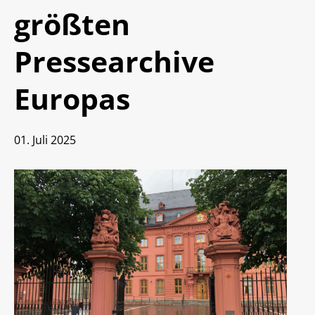
MidosaXML
Stellenmarkt
größten
Anreise und Parken
Blog (Extern)
Pressearchive
Jahresberichte der Archivschule
Europas
01. Juli 2025