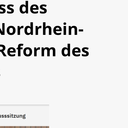
ss des
Nordrhein-
 Reform des
s