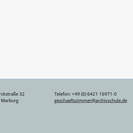
ckstraße 32
Telefon: +49 (0) 6421 16971-0
 Marburg
geschaeftszimmer@archivschule.de