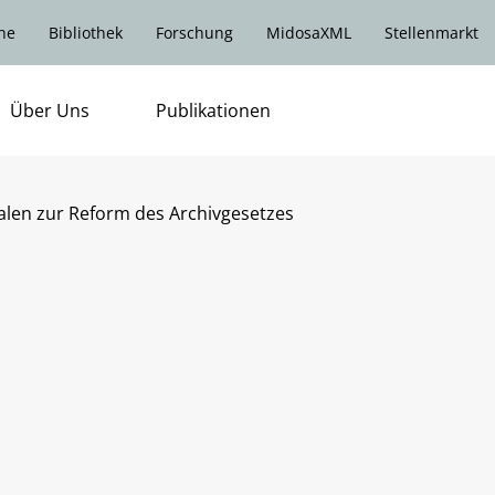
he
Bibliothek
Forschung
MidosaXML
Stellenmarkt
Über Uns
Publikationen
len zur Reform des Archivgesetzes